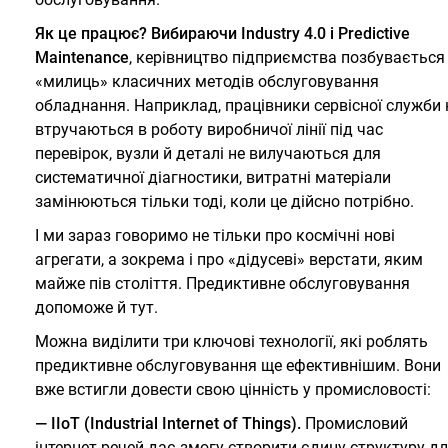
Як це працює? Вибираючи Industry 4.0 і Predictive
Maintenance
, керівництво підприємства позбувається
«милиць» класичних методів обслуговування
обладнання. Наприклад, працівники сервісної служби 
втручаються в роботу виробничої лінії під час
перевірок, вузли й деталі не вилучаються для
систематичної діагностики, витратні матеріали
замінюються тільки тоді, коли це дійсно потрібно.
І ми зараз говоримо не тільки про космічні нові
агрегати, а зокрема і про «дідусеві» верстати, яким
майже пів століття. Предиктивне обслуговування
допоможе й тут.
Можна виділити три ключові технології, які роблять
предиктивне обслуговування ще ефективнішим. Вони
вже встигли довести свою цінність у промисловості:
— IIoT (Industrial Internet of Things).
Промисловий
інтернет речей дає змогу створити єдину структуру д