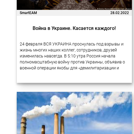
SmartEAM
28.02.2022
Война в Украине. Касается каждого!
24 февраля ВСЯ УКРАИНА проснулась под взрывы и
жизнь многих наших коллег, сотрудников, друзей
изменилась навсегда. В 5:10 утра Россия начала
полномасштабную войну против Украины, объявив о
военной операции якобы для «демилитаризации и
денацификации Украины». С тех пор российские
войска…