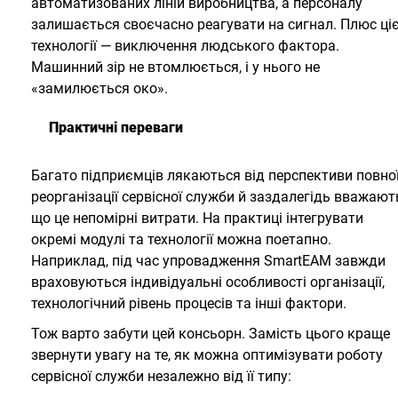
автоматизованих ліній виробництва, а персоналу
залишається своєчасно реагувати на сигнал. Плюс ціє
технології — виключення людського фактора.
Машинний зір не втомлюється, і у нього не
«замилюється око».
Практичні переваги
Багато підприємців лякаються від перспективи повно
реорганізації сервісної служби й заздалегідь вважают
що це непомірні витрати. На практиці інтегрувати
окремі модулі та технології можна поетапно.
Наприклад, під час упровадження SmartEAM завжди
враховуються індивідуальні особливості організації,
технологічний рівень процесів та інші фактори.
Тож варто забути цей консьорн. Замість цього краще
звернути увагу на те, як можна оптимізувати роботу
сервісної служби незалежно від її типу: