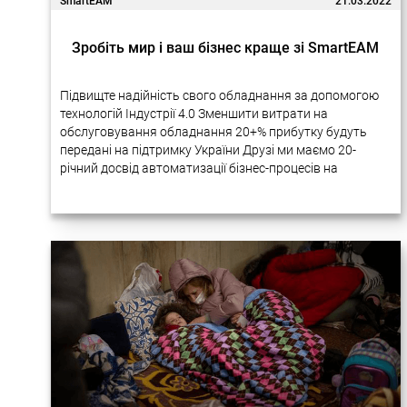
SmartEAM
21.03.2022
Зробіть мир і ваш бізнес краще зі SmartEAM
Підвищте надійність свого обладнання за допомогою
технологій Індустрії 4.0 Зменшити витрати на
обслуговування обладнання 20+% прибутку будуть
передані на підтримку України Друзі ми маємо 20-
річний досвід автоматизації бізнес-процесів на
підприємствах за допомогою новітніх технологій.
Багато наших проектів дуже успішно реалізовувалися
в Україні….