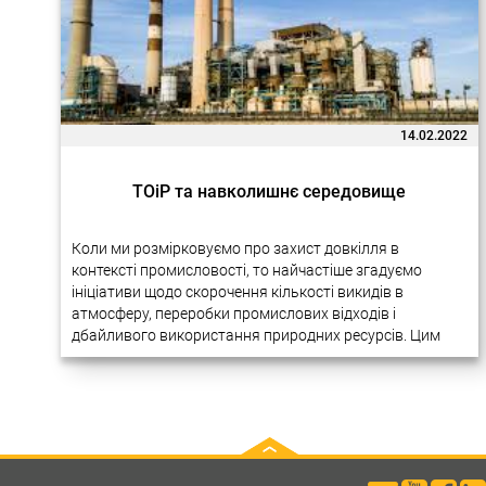
14.02.2022
ТОіР та навколишнє середовище
Коли ми розмірковуємо про захист довкілля в
контексті промисловості, то найчастіше згадуємо
ініціативи щодо скорочення кількості викидів в
атмосферу, переробки промислових відходів і
дбайливого використання природних ресурсів. Цим
питанням справді приділяється багато уваги на
міжнародному рівні. У різних галузях виробництва…