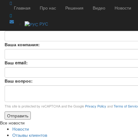
ЗАДАТЬ ВОПРОС
Главная
Про нас
Решения
Видео
Новости
ЗАДАТЬ ВОПРОС
×
РУС
Ваше ФИО:
Ваша компания:
Ваш email:
Ваш вопрос:
This site is protected by reCAPTCHA and the Google
Privacy Policy
and
Terms of Servic
Отправить
Все новости
Новости
Отзывы клиентов