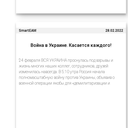
SmartEAM
28.02.2022
Война в Украине. Касается каждого!
24 февраля ВСЯ УКРАИНА проснулась под взрывы и
жизнь многих наших коллег, сотрудников, друзей
изменилась навсегда. В 5:10 утра Россия начала
полномасштабную войну против Украины, объявив о
военной операции якобы для «демилитаризации и
денацификации Украины». С тех пор российские войска…