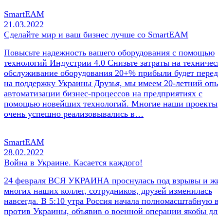
SmartEAM
21.03.2022
Сделайте мир и ваш бизнес лучше со SmartEAM
Повысьте надежность вашего оборудования с помощью
технологий Индустрии 4.0 Снизьте затраты на техничес
обслуживание оборудования 20+% прибыли будет пере
на поддержку Украины Друзья, мы имеем 20-летний оп
автоматизации бизнес-процессов на предприятиях с
помощью новейших технологий. Многие наши проекты
очень успешно реализовывались в…
SmartEAM
28.02.2022
Война в Украине. Касается каждого!
24 февраля ВСЯ УКРАИНА проснулась под взрывы и ж
многих наших коллег, сотрудников, друзей изменилась
навсегда. В 5:10 утра Россия начала полномасштабную 
против Украины, объявив о военной операции якобы дл