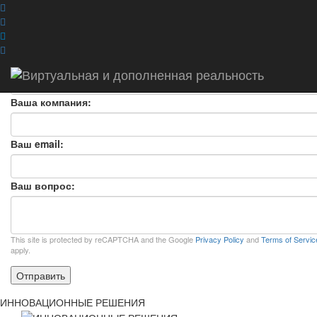
ЗАДАТЬ ВОПРОС
ЗАДАТЬ ВОПРОС
×
Ваше ФИО:
Ваша компания:
Ваш email:
Ваш вопрос:
This site is protected by reCAPTCHA and the Google
Privacy Policy
and
Terms of Servic
apply.
Отправить
ИННОВАЦИОННЫЕ РЕШЕНИЯ