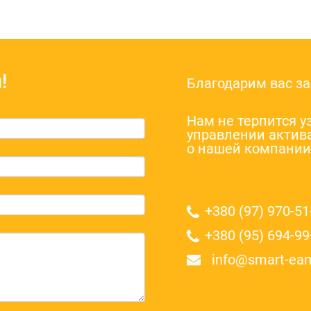
!
Благодарим вас за
Нам не терпится у
управлении актив
о нашей компании 
+380 (97) 970-51
+380 (95) 694-99
info@smart-ea