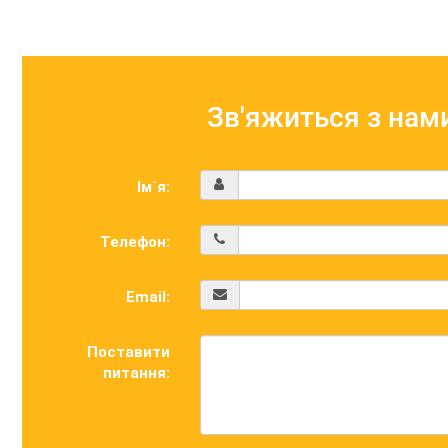
Зв'яжиться з нам
Ім`я:
Телефон:
Email:
Поставити
питання: