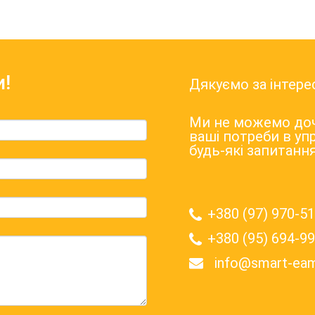
и!
Дякуємо за інтер
Ми не можемо доч
ваші потреби в упр
будь-які запитанн
+380 (97) 970-5
+380 (95) 694-9
info@smart-ea