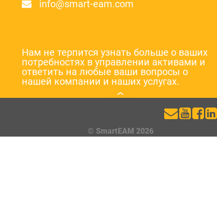
info@smart-eam.com
Нам не терпится узнать больше о ваших
потребностях в управлении активами и
ответить на любые ваши вопросы о
нашей компании и наших услугах.
© SmartEAM 2026