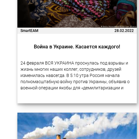
SmartEAM
28.02.2022
Война в Украине. Касается каждого!
24 февраля ВСЯ УКРАИНА проснулась под взрывы и
жизнь многих наших коллег, сотрудников, друзей
изменилась навсегда. В 5:10 утра Россия начала
полномасштабную войну против Украины, объявив о
военной операции якобы для «демилитаризации и
денацификации Украины». С тех пор российские
войска…