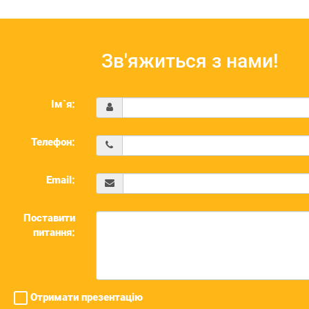
Зв'яжиться з нами!
Ім`я:
Телефон:
Email:
Поставити
питання:
Отримати презентацію