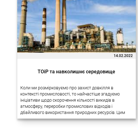
14.02.2022
ТОіР та навколишнє середовище
Коли ми розмірковуємо про захист довкілля в
контексті промисловості, то найчастіше згадуємо
ініціативи щодо скорочення кількості викидів в
атмосферу, переробки промислових відходів і
дбайливого використання природних ресурсів. Цим
питанням справді приділяється багато уваги на
міжнародному рівні. У різних галузях виробництва…