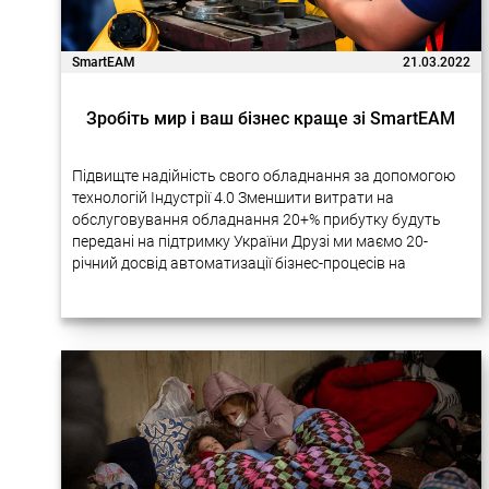
SmartEAM
21.03.2022
Зробіть мир і ваш бізнес краще зі SmartEAM
Підвищте надійність свого обладнання за допомогою
технологій Індустрії 4.0 Зменшити витрати на
обслуговування обладнання 20+% прибутку будуть
передані на підтримку України Друзі ми маємо 20-
річний досвід автоматизації бізнес-процесів на
підприємствах за допомогою новітніх технологій.
Багато наших проектів дуже успішно реалізовувалися
в Україні….