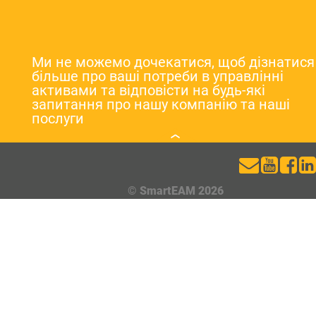
Ми не можемо дочекатися, щоб дізнатися
більше про ваші потреби в управлінні
активами та відповісти на будь-які
запитання про нашу компанію та наші
послуги
© SmartEAM 2026