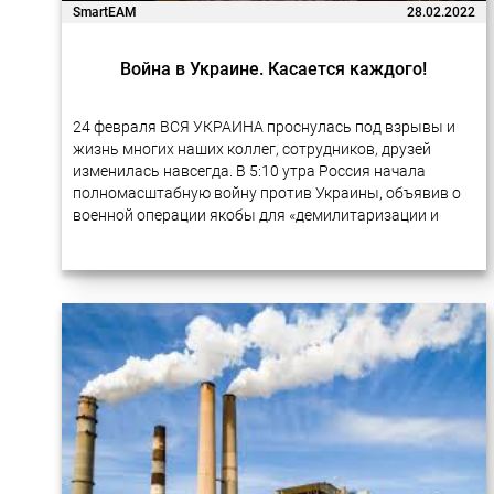
SmartEAM
28.02.2022
Война в Украине. Касается каждого!
24 февраля ВСЯ УКРАИНА проснулась под взрывы и
жизнь многих наших коллег, сотрудников, друзей
изменилась навсегда. В 5:10 утра Россия начала
полномасштабную войну против Украины, объявив о
военной операции якобы для «демилитаризации и
денацификации Украины». С тех пор российские
войска…