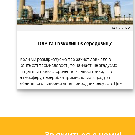
14.02.2022
ТОіР та навколишнє середовище
Коли ми розмірковуємо про захист довкілля в
контексті промисловості, то найчастіше згадуємо
ініціативи щодо скорочення кількості викидів в
атмосферу, переробки промислових відходів і
дбайливого використання природних ресурсів. Цим
питанням справді приділяється багато уваги на
міжнародному рівні. У різних галузях виробництва…