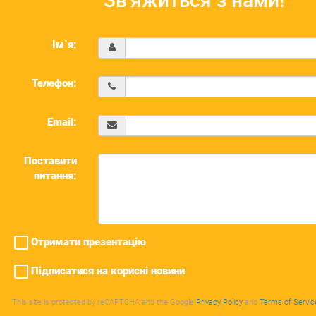
Зв'яжиться з нами!
Ім`я:
Телефон:
Email:
Поставити
питання:
Отримати презентацію
Підписатися на корисні новини
This site is protected by reCAPTCHA and the Google
Privacy Policy
and
Terms of Servic