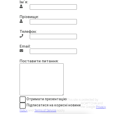
Ім`я:
Прізвище:
Телефон:
Email:
Поставити питання:
Отримати презентацію
This site is protected by
reCAPTCHA and
Підписатися на корисні новини
the Google
Privacy
Policy
and
Terms of Service
apply.