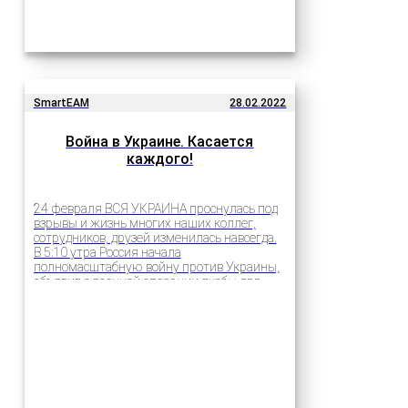
SmartEAM
28.02.2022
Война в Украине. Касается
каждого!
24 февраля ВСЯ УКРАИНА проснулась под
взрывы и жизнь многих наших коллег,
сотрудников, друзей изменилась навсегда.
В 5:10 утра Россия начала
полномасштабную войну против Украины,
объявив о военной операции якобы для
«демилитаризации и денацификации
Украины». С тех пор российские войска…