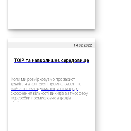
14.02.2022
ТОіР та навколишнє середовище
Коли ми розмірковуємо про захист
довкілля в контексті промисловості, то
найчастіше згадуємо ініціативи щодо
скорочення кількості викидів в атмосферу,
переробки промислових відходів і
дбайливого використання природних
ресурсів. Цим питанням справді
приділяється багато уваги на
міжнародному рівні. У різних галузях
виробництва…