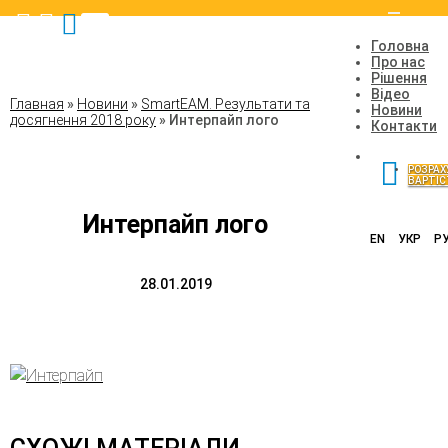
Toggle
navigatio
Головна
Про нас
Рішення
Відео
Главная
»
Новини
»
SmartEAM. Результати та
Новини
досягнення 2018 року
»
Интерпайп лого
Контакти
РОЗРАХ
ВАРТІС
Интерпайп лого
EN
УКР
Р
28.01.2019