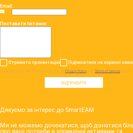
Email:
Поставити питання:
Отримати презентацію
Підписатися на корисні нови
protected by reCAPTCHA and the Google
Privacy Policy
and
Terms of Service
apply.
ВІДПРАВИТИ
Дякуємо за інтерес до SmartEAM
Ми не можемо дочекатися, щоб дізнатися бі
про ваші потреби в управлінні активами та