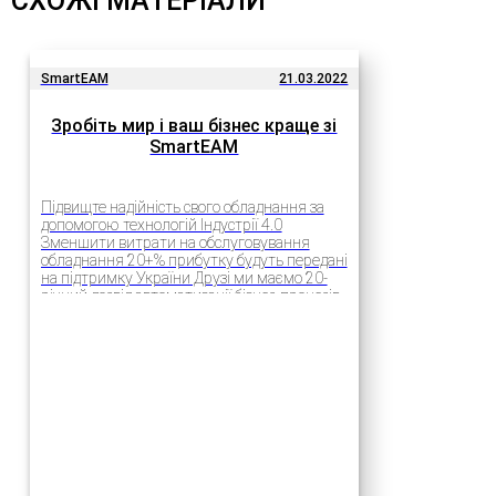
СХОЖІ МАТЕРІАЛИ
SmartEAM
21.03.2022
Зробіть мир і ваш бізнес краще зі
SmartEAM
Підвищте надійність свого обладнання за
допомогою технологій Індустрії 4.0
Зменшити витрати на обслуговування
обладнання 20+% прибутку будуть передані
на підтримку України Друзі ми маємо 20-
річний досвід автоматизації бізнес-процесів
на підприємствах за допомогою новітніх
технологій. Багато наших проектів дуже
успішно реалізовувалися в Україні….