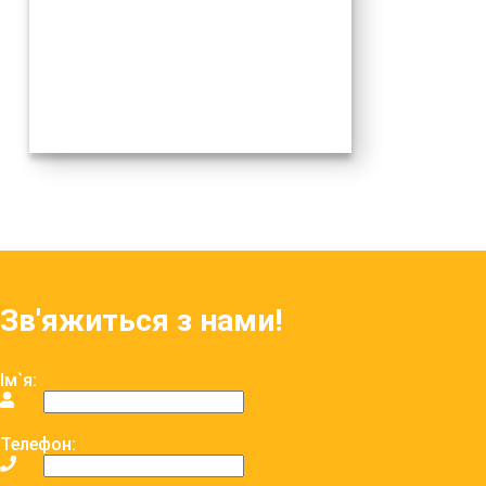
Зв'яжиться з нами!
Ім`я:
Телефон: