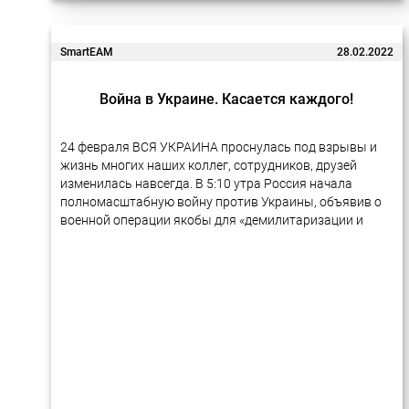
в Україні….
SmartEAM
28.02.2022
Война в Украине. Касается каждого!
24 февраля ВСЯ УКРАИНА проснулась под взрывы и
жизнь многих наших коллег, сотрудников, друзей
изменилась навсегда. В 5:10 утра Россия начала
полномасштабную войну против Украины, объявив о
военной операции якобы для «демилитаризации и
денацификации Украины». С тех пор российские
войска…