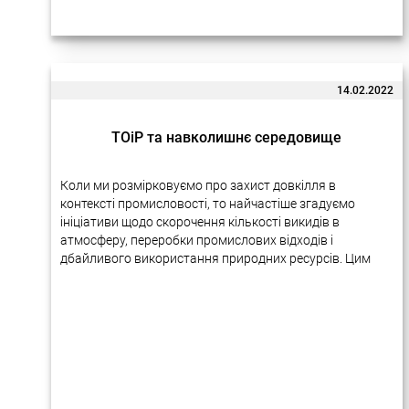
14.02.2022
ТОіР та навколишнє середовище
Коли ми розмірковуємо про захист довкілля в
контексті промисловості, то найчастіше згадуємо
ініціативи щодо скорочення кількості викидів в
атмосферу, переробки промислових відходів і
дбайливого використання природних ресурсів. Цим
питанням справді приділяється багато уваги на
міжнародному рівні. У різних галузях виробництва…