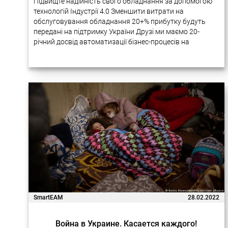
Підвищте надійність свого обладнання за допомогою
технологій Індустрії 4.0 Зменшити витрати на
обслуговування обладнання 20+% прибутку будуть
передані на підтримку України Друзі ми маємо 20-
річний досвід автоматизації бізнес-процесів на
підприємствах за допомогою новітніх технологій.
Багато наших проектів дуже успішно реалізовувалися
в Україні….
SmartEAM
28.02.2022
Война в Украине. Касается каждого!