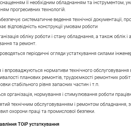
оснащенням її необхідним обладнанням та інструментом, 
ням прогресивних технологій.
абезпечує систематичне ведення технічної документації, пр
ає відповідність конструкції умовам роботи
анізація обліку роботи і стану обладнання, а також облік і 
вання та ремонт.
проводяться періодичні огляди устаткування силами інжене
я і впроваджуються нормативи технічного обслуговування 
ривалості планових ремонтів, трудоємкості ремонтних робіт,
овки стабільного рівня запасних частин і т.п.
ся організація, нормування і стимулювання роботи праців
нятий технічним обслуговуванням і ремонтом обладнання, 
вил охорони праці та промислової безпеки.
равління ТОіР устаткування