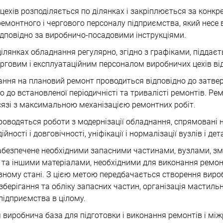
 цехів розподіляється по ділянках і закріплюється за конк
ремонтного і чергового персоналу підприємства, який несе 
відповідно за виробничо-посадовими інструкціями.
 ділянках обладнання регулярно, згідно з графіками, піддає
говим і експлуатаційним персоналом виробничих цехів від
ання на плановий ремонт проводиться відповідно до затве
о до встановленої періодичністі та тривалісті ремонтів. Рем
язі з максимальною механізацією ремонтних робіт.
роводяться роботи з модернізації обладнання, спрямовані 
йності і довговічності, уніфікації і нормалізації вузлів і дет
забезпечене необхідними запасними частинами, вузлами, з
 та іншими матеріалами, необхідними для виконання ремон
вному стані. З цією метою передбачається створення вироб
зберігання та обліку запасних частин, організація мастиль
 підприємства в цілому.
я виробнича база для підготовки і виконання ремонтів і мі