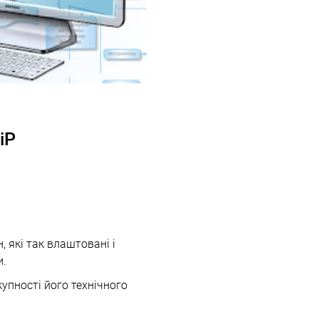
іР
, які так влаштовані і
и.
купності його технічного