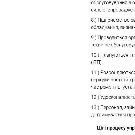
обслуговування з 
силою, впроваджен
8.) Підприємство з
обладнання, визнач
9.) Проводиться орг
технічне обслугову
10.) Плануються і 
(ІТП).
11.) Розробляютьс
періодичності та т
час ремонтів, устан
12.) Удосконалюєть
13.) Персонал, зай
дотримуватися пра
Цілі процесу уп