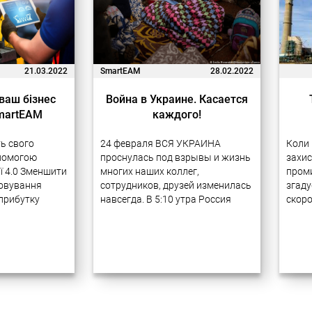
21.03.2022
SmartEAM
28.02.2022
 ваш бізнес
Война в Украине. Касается
SmartEAM
каждого!
ть свого
24 февраля ВСЯ УКРАИНА
Коли 
помогою
проснулась под взрывы и жизнь
захис
ії 4.0 Зменшити
многих наших коллег,
проми
говування
сотрудников, друзей изменилась
згаду
прибутку
навсегда. В 5:10 утра Россия
скоро
а підтримку
начала полномасштабную войну
атмос
маємо 20-річний
против Украины, объявив о
проми
ії бізнес-
военной операции якобы для
дбай
иємствах за
«демилитаризации и
приро
х технологій.
денацификации Украины». С тех
питан
ктів дуже
пор российские войска…
багат
валися в
рівні.
виро