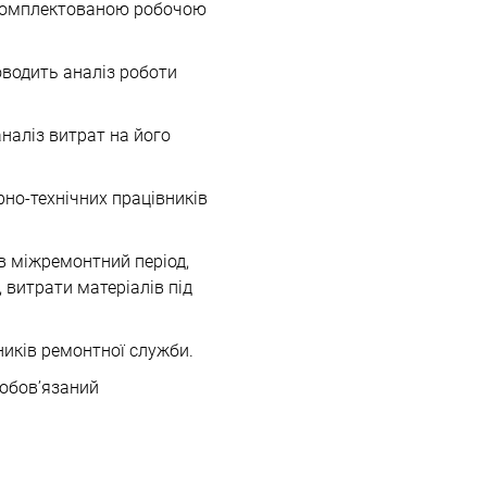
укомплектованою робочою
оводить аналіз роботи
аналіз витрат на його
рно-технічних працівників
в міжремонтний період,
 витрати матеріалів під
ників ремонтної служби.
зобов’язаний