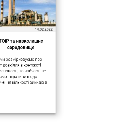
14.02.2022
ТОіР та навколишнє
середовище
ми розмірковуємо про
т довкілля в контексті
словості, то найчастіше
ємо ініціативи щодо
чення кількості викидів в
феру, переробки
слових відходів і
ливого використання
дних ресурсів. Цим
ням справді приділяється
о уваги на міжнародному
 У різних галузях
бництва…