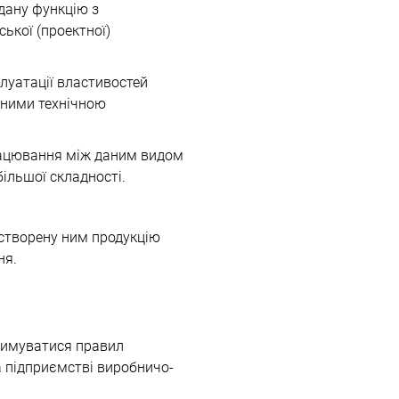
адану функцію з
ької (проектної)
плуатації властивостей
еними технічною
рацювання між даним видом
ільшої складності.
 створену ним продукцію
ня.
тримуватися правил
на підприємстві виробничо-