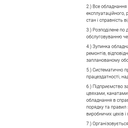
2.) Все обладнання
експлуатаційного, 
стан і справність 
3.) Розподілене по
обслуговуванню чер
4.) Зупинка обладн
ремонтів, відповідн
запланованому обс
5.) Систематично п
працездатності, наді
6.) Підприємство 
цвяхами, канатами
обладнання в спра
порядку та правил 
виробничих цехів і
7.) Організовуєтьс