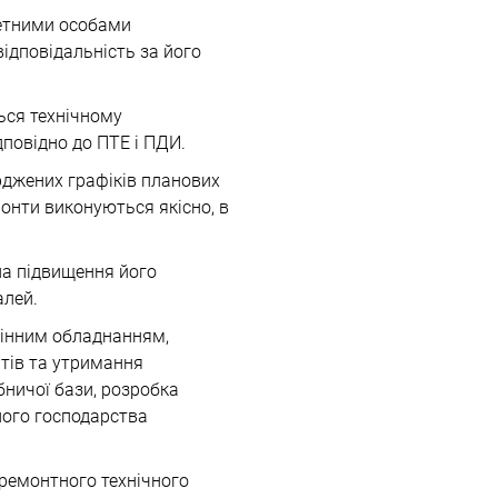
ретними особами
відповідальність за його
ться технічному
повідно до ПТЕ і ПДИ.
рджених графіків планових
онти виконуються якісно, ​​в
на підвищення його
алей.
мінним обладнанням,
тів та утримання
ничої бази, розробка
ного господарства
жремонтного технічного