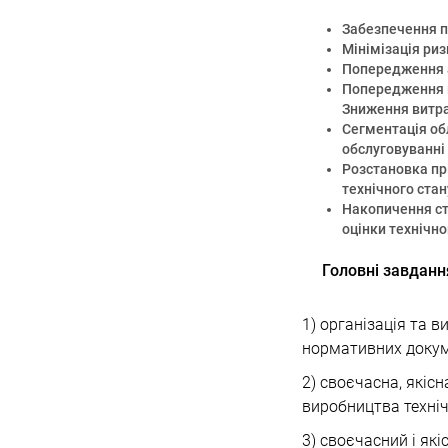
Забезпечення п
Мінімізація ри
Попередження а
Попередження п
Зниження витра
Сегментація обл
обслуговуванні 
Розстановка прі
технічного стан
Накопичення ст
оцінки технічно
Головні завданн
1) організація та 
нормативних докуме
2) своєчасна, якіс
виробництва техніч
3) своєчасний і як