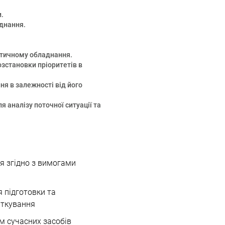
.
аднання.
итичному обладнання.
озстановки пріоритетів в
ня в залежності від його
 аналізу поточної ситуації та
ня згідно з вимогами
я підготовки та
аткування
м сучасних засобів