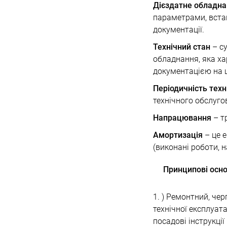
Дієздатне обладн
параметрами, вста
документації.
Технічний стан
– су
обладнання, яка х
документацією на 
Періодичність техн
технічного обслуго
Напрацювання
– тр
Амортизація
– це 
(виконані роботи, 
Принципові осно
1. ) Ремонтний, че
технічної експлуат
посадові інструкції