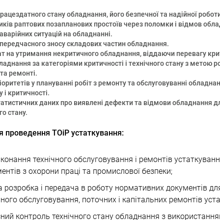
рацездатного стану обладнання, його безпечної та надійної роботи
зиків раптових позапланових простоїв через поломки і відмов обл
варійних ситуацій на обладнанні.
ередчасного зносу складових частин обладнання.
т на утримання некритичного обладнання, віддаючи перевагу кр
аднання за категоріями критичності і технічного стану з метою р
та ремонті.
оритетів у плануванні робіт з ремонту та обслуговуванні обладнан
у і критичності.
атистичних даних про виявлені дефекти та відмови обладнання для
го стану.
я проведення ТОіР устаткування:
виконання технічного обслуговування і ремонтів устаткуван
нтів з охорони праці та промислової безпеки;
на розробка і передача в роботу нормативних документів дл
ного обслуговування, поточних і капітальних ремонтів уст
існий контроль технічного стану обладнання з використання