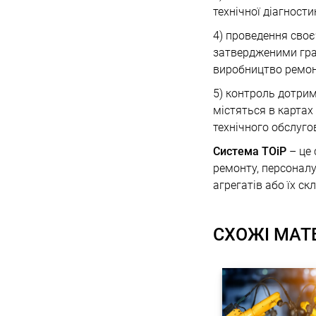
технічної діагност
4) проведення своє
затвердженими гра
виробництво ремон
5) контроль дотрим
містяться в картах
технічного обслуго
Система ТОіР
– це 
ремонту, персоналу
агрегатів або їх ск
СХОЖІ МАТ