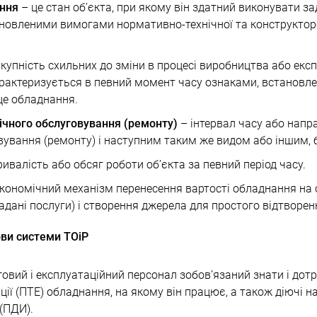
ання
– це стан об’єкта, при якому він здатний виконувати з
новленими вимогами нормативно-технічної та конструкторс
купність схильних до зміни в процесі виробництва або екс
арактеризується в певний момент часу ознаками, встановл
це обладнання.
ічного обслуговування (ремонту)
– інтервал часу або нап
вування (ремонту) і наступним таким же видом або іншим, б
ивалість або обсяг роботи об’єкта за певний період часу.
економічний механізм перенесення вартості обладнання на
надані послуги) і створення джерела для простого відтворен
ви системи ТОіР
рговий і експлуатаційний персонал зобов’язаний знати і до
ації (ПТЕ) обладнання, на якому він працює, а також діючі 
 (ПДИ).