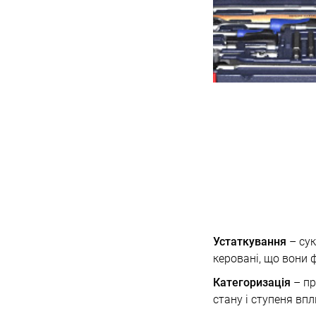
Устаткування
– сук
керовані, що вони ф
Категоризація
– пр
стану і ступеня вп