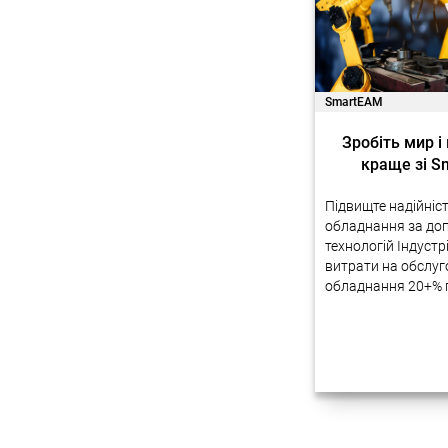
SmartEAM
Зробіть мир і
краще зі 
Підвищте надійніс
обладнання за до
технологій Індустр
витрати на обслу
обладнання 20+% 
будуть передані н
України Друзі ми 
досвід автоматизац
процесів на підпр
допомогою новітні
Багато наших прое
успішно реалізову
Україні….