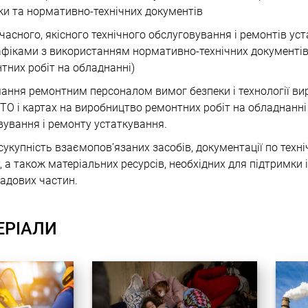
ики та нормативно-технічних документів
часного, якісного технічного обслуговування і ремонтів уст
фіками з використанням нормативно-технічних документів 
тних робіт на обладнанні)
ання ремонтним персоналом вимог безпеки і технології ви
 ТО і картах на виробництво ремонтних робіт на обладнанні 
вування і ремонту устаткування.
сукупність взаємопов’язаних засобів, документації по техн
, а також матеріальних ресурсів, необхідних для підтримки 
ладових частин.
ЕРІАЛИ