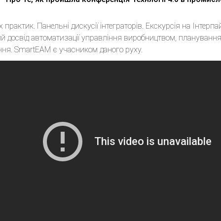
практик. Панельні дискусії інтеграторів. Екскурсія на Інтер
й досвід автоматизації управління виробництвом, планування
ння. SmartEAM є учасником даного руху.