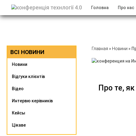
Головна
Про нас
Главная
»
Новини
»
Пр
ВСІ НОВИНИ
Новини
Відгуки клієнтів
Про те, я
Відео
Интервю керівників
Кейсы
Цікаве