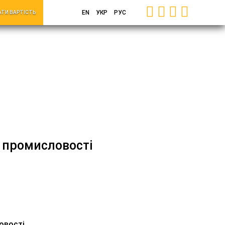
EN
УКР
РУС
АТИ ВАРТІСТЬ
в промисловості
овості