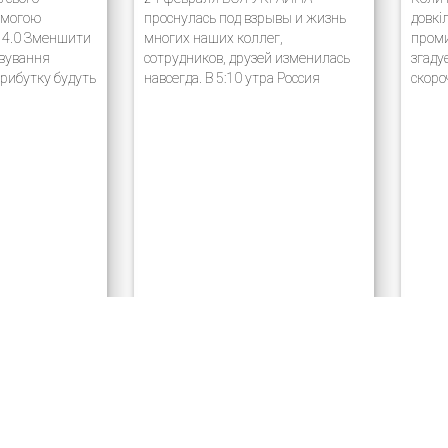
омогою
проснулась под взрывы и жизнь
довкі
ії 4.0 Зменшити
многих наших коллег,
проми
овування
сотрудников, друзей изменилась
згаду
рибутку будуть
навсегда. В 5:10 утра Россия
скоро
мку України
начала полномасштабную войну
атмос
річний досвід
против Украины, объявив о
проми
с-процесів на
военной операции якобы для
викор
допомогою
«демилитаризации и
Цим п
. Багато наших
денацификации Украины». С тех
приді
шно
пор российские войска…
міжна
країні….
галуз