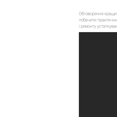
Обговорення кращих 
побачити практични
і ремонту устаткува