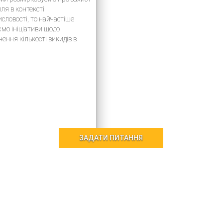
лля в контексті
словості, то найчастіше
ємо ініціативи щодо
чення кількості викидів в
феру, переробки
слових відходів і дбайливого
истання природних ресурсів.
итанням справді
ляється багато уваги на
родному рівні. У різних
ях виробництва…
ЗАДАТИ ПИТАННЯ
×
ЗАДАТИ ПИТАННЯ
Ваше ПІБ: