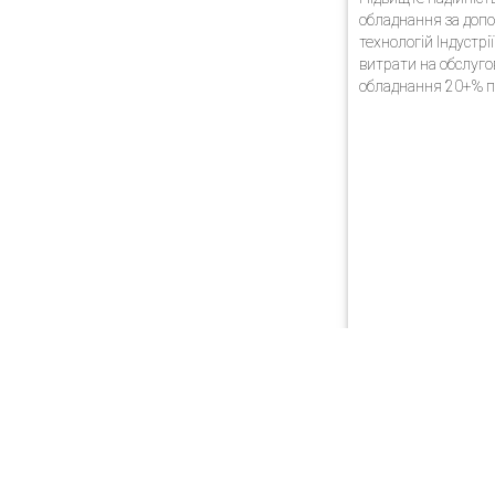
обладнання за доп
технологій Індустр
витрати на обслуг
обладнання 20+% п
передані на підтри
Друзі ми маємо 20-
автоматизації бізне
підприємствах за 
новітніх технологій
проектів дуже успі
реалізовувалися в У