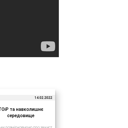
14.02.2022
ТОіР та навколишнє
середовище
ми розмірковуємо про захист