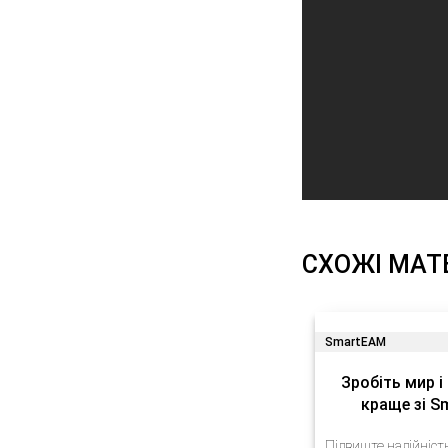
СХОЖІ МАТ
SmartEAM
Зробіть мир і
краще зі 
Підвищте надійніст