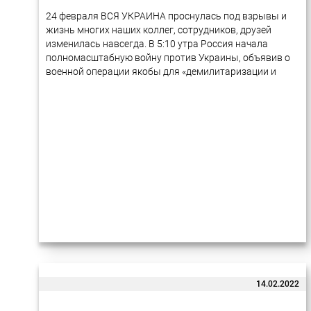
24 февраля ВСЯ УКРАИНА проснулась под взрывы и
жизнь многих наших коллег, сотрудников, друзей
изменилась навсегда. В 5:10 утра Россия начала
полномасштабную войну против Украины, объявив о
военной операции якобы для «демилитаризации и
денацификации Украины». С тех пор российские
войска…
14.02.2022