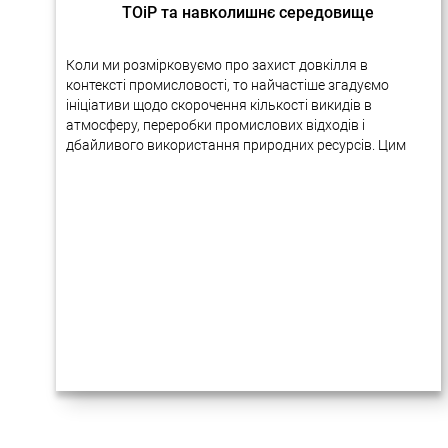
ТОіР та навколишнє середовище
Коли ми розмірковуємо про захист довкілля в
контексті промисловості, то найчастіше згадуємо
ініціативи щодо скорочення кількості викидів в
атмосферу, переробки промислових відходів і
дбайливого використання природних ресурсів. Цим
питанням справді приділяється багато уваги на
міжнародному рівні. У різних галузях виробництва…