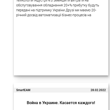
технологій Індустрії 4.0 Зменшити витрати на
обслуговування обладнання 20+% прибутку будуть
передані на підтримку України Друзі ми маємо 20-
річний досвід автоматизації бізнес-процесів на
підприємствах за допомогою новітніх технологій.
Багато наших проектів дуже успішно реалізовувалися
в Україні….
SmartEAM
28.02.2022
Война в Украине. Касается каждого!