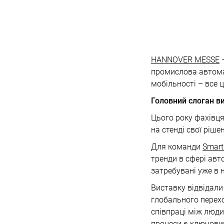
HANNOVER MESSE
–
промислова автомат
мобільності – все 
Головний слоган ви
Цього року фахівц
на стенді свої ріше
Для команди
Smar
тренди в сфері авт
затребувані уже в 
Виставку відвідали
глобального перехо
співпраці між люди
процеси є ключови