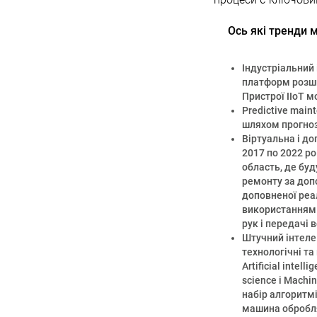
Ось які тренди 
Індустріальний 
платформ розши
Пристрої IIoT 
Predictive main
шляхом прогноз
Віртуальна і до
2017 по 2022 ро
область, де буд
ремонту за допо
доповненої реал
використанням 
рук і передачі 
Штучний інтеле
технологічні та
Artificial intel
science і Machi
набір алгоритмі
машина обробля