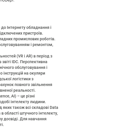
 до Інтернету обладнання і
ідключених пристроїв.
кладних промислових роботів.
бслуговуванням і ремонтом,
ностей (VR і AR) в період з
 звіті IDC. Перспективна
нічного обслуговування і
о інструкцій на окуляри
ської логістики з
рахунок повного звільнення
овненої реальності.
gence, AI) – це різні
одобі інтелекту людини.
ед яких також всі складові Data
 в області штучного інтелекту,
му досвіді. Для навчання
і.