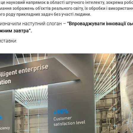
 це науковий напрямок в області штучного інтелекту, зокрема робот
мання зображень об’єктів реального світу, їх обробки і використа
ого роду прикладних задач без участі людини.
визначили наступний слоган –
“Впроваджувати інновації сь
жним завтра”.
иставки: