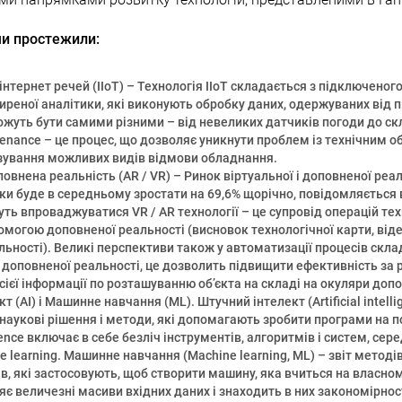
ми простежили:
інтернет речей (IIoT)
– Технологія IIoT складається з підключеного
реної аналітики, які виконують обробку даних, одержуваних від п
можуть бути самими різними – від невеликих датчиків погоди до с
tenance
– це процес, що дозволяє уникнути проблем із технічним о
ування можливих видів відмови обладнання.
повнена реальність (AR / VR)
– Ринок віртуальної і доповненої реаль
ки буде в середньому зростати на 69,6% щорічно, повідомляється в
уть впроваджуватися VR / AR технології – це супровід операцій тех
могою доповненої реальності (висновок технологічної карти, віде
ьності). Великі перспективи також у автоматизації процесів склад
доповненої реальності, це дозволить підвищити ефективність за 
всієї інформації по розташуванню об’єкта на складі на окуляри доп
кт (AI) і Машинне навчання (ML)
. Штучний інтелект (Artificial intelli
 наукові рішення і методи, які допомагають зробити програми на п
ligence включає в себе безліч інструментів, алгоритмів і систем, сер
ne learning. Машинне навчання (Machine learning, ML) – звіт методів
в, які застосовують, щоб створити машину, яка вчиться на власно
є величезні масиви вхідних даних і знаходить в них закономірност