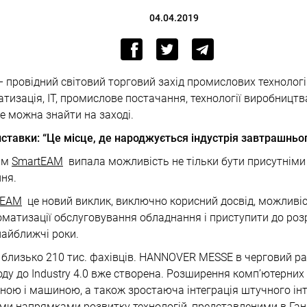
04.04.2019
 провідний світовий торговий захід промислових технологій
изація, ІТ, промислове постачання, технології виробництва 
це можна знайти на заході.
ставки: “Це місце, де народжується індустрія завтрашньог
ям
SmartEAM
випала можливість не тільки бути присутніми 
ння.
tEAM
це новий виклик, виключно корисний досвід, можливіс
оматизації обслуговування обладнання і приступити до розр
найближчі роки.
 близько 210 тис. фахівців. HANNOVER MESSE в черговий ра
ду до Industry 4.0 вже створена. Розширення комп’ютерних
ною і машиною, а також зростаюча інтеграція штучного інт
ми напрямками розвитку технологій, представленими в Ган