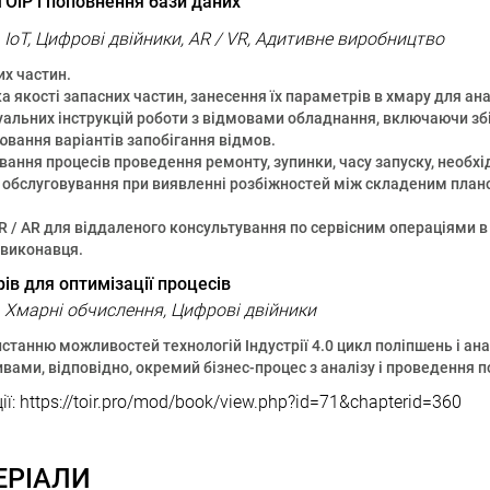
ТОіР і поповнення бази даних
a, IoT, Цифрові двійники, AR / VR, Адитивне виробництво
их частин.
а якості запасних частин, занесення їх параметрів в хмару для анал
уальних інструкцій роботи з відмовами обладнання, включаючи збі
ювання варіантів запобігання відмов.
вання процесів проведення ремонту, зупинки, часу запуску, необхі
і обслуговування при виявленні розбіжностей між складеним план
 / AR для віддаленого консультування по сервісним операціями в 
 виконавця.
ів для оптимізації процесів
a, Хмарні обчислення, Цифрові двійники
станню можливостей технологій Індустрії 4.0 цикл поліпшень і ан
вами, відповідно, окремий бізнес-процес з аналізу і проведення п
 https://toir.pro/mod/book/view.php?id=71&chapterid=360
ЕРІАЛИ