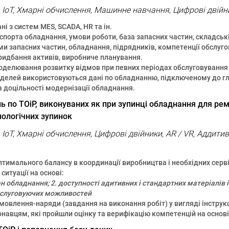
ta, IoT, Хмарні обчислення, Машинне навчання, Цифрові двійн
ні з систем MES, SCADA, HR та ін.
аспорта обладнання, умови роботи, база запасних частин, складські
и запасних частин, обладнання, підрядників, компетенції обслуго
придбання активів, виробниче планування.
делювання розвитку відмов при певних періодах обслуговування 
делей використовуються дані по обладнанню, підключеному до гл
а доцільності модернізації обладнання.
 по ТОіР, виконуваних як при зупинці обладнання для ремон
нологічних зупинок
a, IoT, Хмарні обчислення, Цифрові двійники, AR / VR, Аддит
тимального балансу в координації виробництва і необхідних серв
итуації на основі:
ан обладнання; 2. доступності адитивних і стандартних матеріалів і
бслуговуючих можливостей
овлення-наряди (завдання на виконання робіт) у вигляді інструк
онавцям, які пройшли оцінку та верифікацію компетенцій на основі