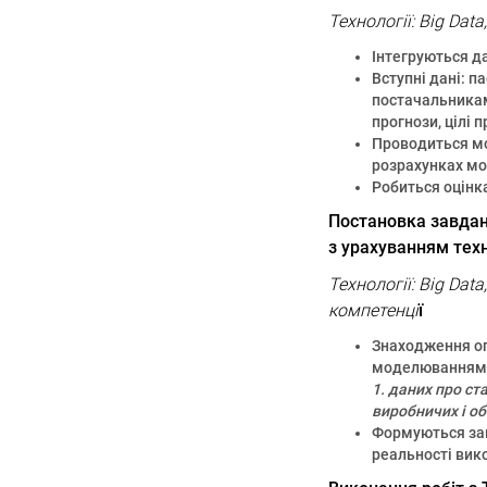
Технології: Big Da
Інтегруються да
Вступні дані: п
постачальникам
прогнози, цілі 
Проводиться мо
розрахунках мо
Робиться оцінк
Постановка завдань
з урахуванням тех
Технології: Big Dat
компетенці
ї
Знаходження оп
моделюванням с
1. даних про ст
виробничих і о
Формуються зам
реальності вик