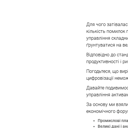
Для чого затівала
кількість помилок 
управління складн
ґрунтуватися на вели
Відповідно до стан
продуктивності і ри
Погодьтеся, що вир
цифровізації немож
Давайте подивимося
управління актива
За основу ми взяли
економічного форум
Промислові пла
Великі дані і ан