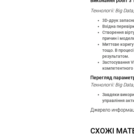
Виконання робіт з 
Технології: Big Dat
3D-друк запасн
Вхідна перевірк
Створення вірт
причин і модел
Миттєве коригу
тощо. В процес
результатом.
Застосування VR
компетентного
Перегляд параметр
Технології: Big Dat
Завдяки викори
управління акти
Джерело информації:
СХОЖІ МАТ