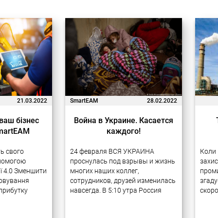
21.03.2022
SmartEAM
28.02.2022
 ваш бізнес
Война в Украине. Касается
SmartEAM
каждого!
ть свого
24 февраля ВСЯ УКРАИНА
Коли 
помогою
проснулась под взрывы и жизнь
захис
ії 4.0 Зменшити
многих наших коллег,
проми
говування
сотрудников, друзей изменилась
згаду
прибутку
навсегда. В 5:10 утра Россия
скоро
а підтримку
начала полномасштабную войну
атмос
маємо 20-річний
против Украины, объявив о
проми