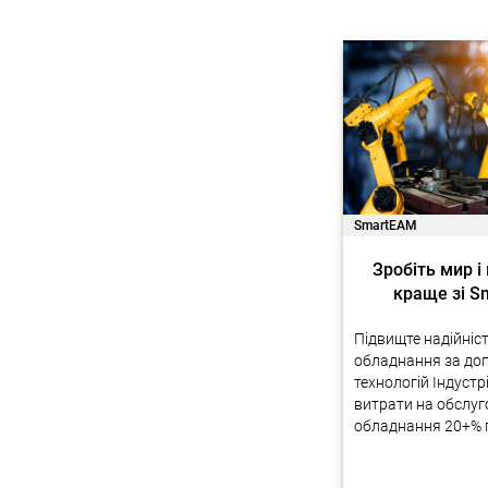
SmartEAM
Зробіть мир і
краще зі 
Підвищте надійніс
обладнання за до
технологій Індустр
витрати на обслу
обладнання 20+% 
будуть передані н
України Друзі ми 