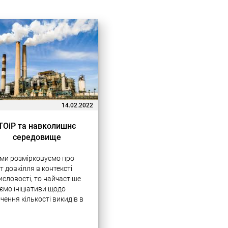
14.02.2022
ТОіР та навколишнє
середовище
ми розмірковуємо про
т довкілля в контексті
словості, то найчастіше
ємо ініціативи щодо
чення кількості викидів в
феру, переробки
слових відходів і