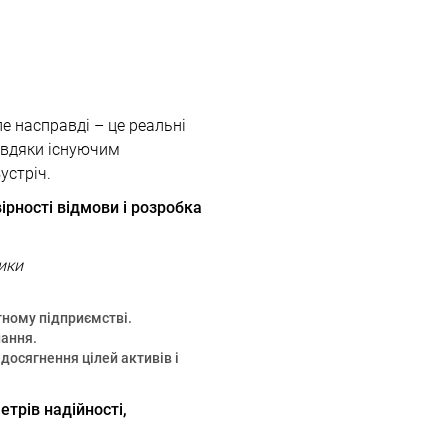
е насправді – це реальні
авдяки існуючим
устріч.
рності відмови і розробка
ики
тному підприємстві.
нання.
осягнення цілей активів і
трів надійності,