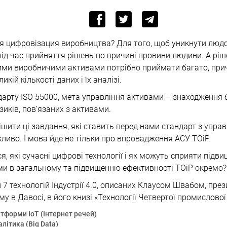
ся цифровізация виробництва? Для того, щоб уникнути люд
під час прийняття рішень по причині провини людини. А ріш
ими виробничими активами потрібно приймати багато, при
кій кількості даних і їх аналізі.
дарту ISO 55000, мета управління активами – знаходження 
зиків, пов’язаних з активами.
ішити ці завдання, які ставить перед нами стандарт з упра
ливо. І мова йде не тільки про впровадження АСУ ТОіР.
, які сучасні цифрові технології і як можуть сприяти підв
ми в загальному та підвищенню ефективності ТОіР окремо?
 7 технологій Індустрії 4.0, описаних Клаусом Швабом, пре
у в Давосі, в його книзі «Технології Четвертої промислової
тформи IoT (Інтернет речей)
алітика (Big Data)