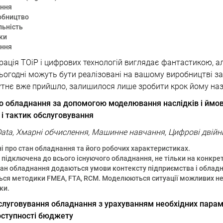
ення
обництво
льність
ки
ння
грація ТОіР і цифрових технологій виглядає фантастикою, ал
сьогодні можуть бути реалізовані на вашому виробництві з
утнє вже прийшло, залишилося лише зробити крок йому наз
го обладнання за допомогою моделювання наслідків і ймові
ї і тактик обслуговування
ig Data, Хмарні обчислення, Машинне навчання, Цифрові двійн
і про стан обладнання та його робочих характеристиках.
 підключена до всього існуючого обладнання, не тільки на конкре
тан обладнання додаються умови контексту підприємства і облад
ся методики FMEA, FTA, RCM. Моделюються ситуації можливих нед
ки.
слуговування обладнання з урахуванням необхідних параме
доступності бюджету