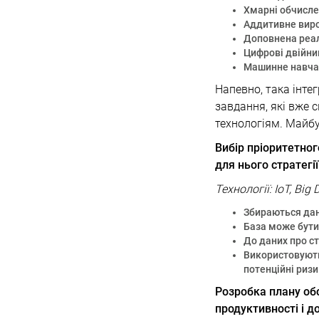
Хмарні обчисл
Аддитивне вир
Доповнена реа
Цифрові двійни
Машинне навча
Напевно, така інте
завдання, які вже 
технологіям. Майб
Вибір пріоритетно
для нього стратегі
Технології: IoT, B
Збираються дан
База може бути
До даних про с
Використовують
потенційні ризи
Розробка плану об
продуктивності і 