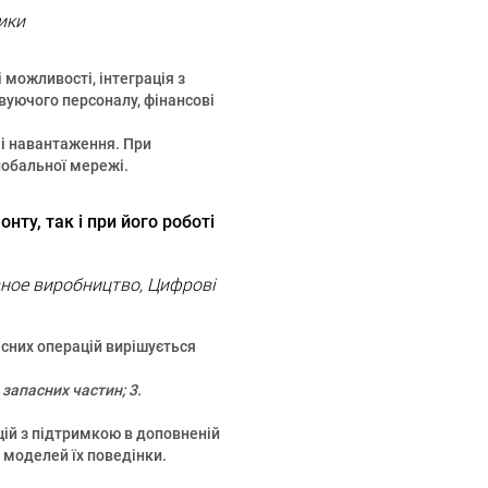
ики
 можливості, інтеграція з
вуючого персоналу, фінансові
і навантаження. При
обальної мережі.
ту, так і при його роботі
ивное виробництво, Цифрові
існих операцій вирішується
 запасних частин; 3.
цій з підтримкою в доповненій
 моделей їх поведінки.