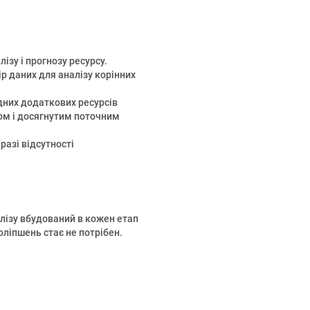
ізу і прогнозу ресурсу.
р даних для аналізу корінних
дних додаткових ресурсів
ом і досягнутим поточним
разі відсутності
алізу вбудований в кожен етап
оліпшень стає не потрібен.