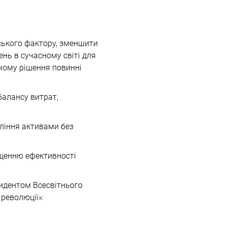
ського фактору, зменшити
ень в сучасному світі для
чому рішення повинні
балансу витрат,
вління активами без
ищенню ефективності
зидентом Всесвітнього
 революції»: