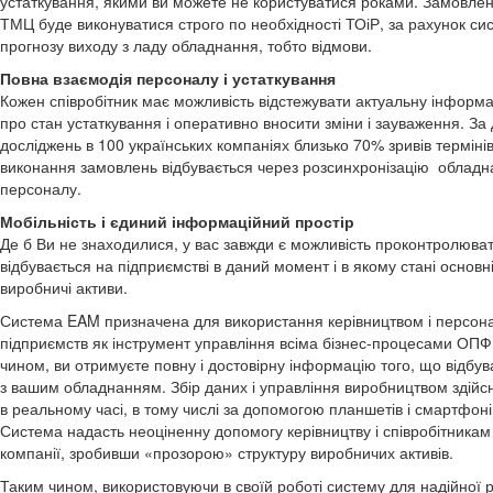
устаткування, якими ви можете не користуватися роками. Замовле
ТМЦ буде виконуватися строго по необхідності ТОіР, за рахунок си
прогнозу виходу з ладу обладнання, тобто відмови.
Повна взаємодія персоналу і устаткування
Кожен співробітник має можливість відстежувати актуальну інформ
про стан устаткування і оперативно вносити зміни і зауваження. За
досліджень в 100 українських компаніях близько 70% зривів терміні
виконання замовлень відбувається через розсинхронізацію обладн
персоналу.
Мобільність і єдиний інформаційний простір
Де б Ви не знаходилися, у вас завжди є можливість проконтролюва
відбувається на підприємстві в даний момент і в якому стані основн
виробничі активи.
Система EAM призначена для використання керівництвом і персон
підприємств як інструмент управління всіма бізнес-процесами ОПФ
чином, ви отримуєте повну і достовірну інформацію того, що відбув
з вашим обладнанням. Збір даних і управління виробництвом здійс
в реальному часі, в тому числі за допомогою планшетів і смартфоні
Система надасть неоціненну допомогу керівництву і співробітникам
компанії, зробивши «прозорою» структуру виробничих активів.
Таким чином, використовуючи в своїй роботі систему для надійної 