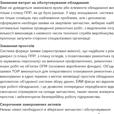
Зниження витрат на обслуговування обладнання
Вам не доведеться замінювати вузли або елементи обладнання ви
тільки з плану ППР, як це було раніше. У міру зношування, система
не тільки сповіщає про наближення проблеми, але і допомагає
сформувати необхідні заявки на закупівлю запчастин, вибирає най
оптимальні терміни проведення ремонтних робіт, з виділенням потр
кількості виконавців з наявного числа технічної служби виробництва, 
пропонує залучити сторонні спеціалізовані організації.
Зниження простоїв
Система формує заявки (зареєстровані вимоги), що надійшли з різ
джерел (з плану ППР, з плану оглядів, з позапланових ремонтних п
із зауважень персоналу) на виконання профілактичних, ремонтних 
інших робіт на об’єктах ОПФ (основних виробничих фондах). Об’єд
заявок ТОіР виконується для оперативного планування ремонтних р
виконуваних в єдині терміни з метою мінімізації простоїв обладнанн
допомогою об’єднаної системи збору даних, EAM фіксує всі відхил
при роботі обладнання, і це дозволяє попередньо передбачати відм
своєчасно отримувати на склади запчастини, таким чином знижуюч
простою і забезпечуючи безперебійну роботу підприємства.
Скорочення заморожених активів
Немає ніякої необхідності в зберіганні запчастин і обслуговування