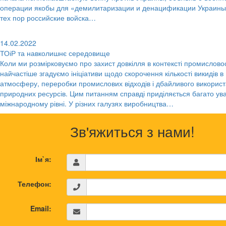
операции якобы для «демилитаризации и денацификации Украины
тех пор российские войска…
14.02.2022
ТОіР та навколишнє середовище
Коли ми розмірковуємо про захист довкілля в контексті промисловос
найчастіше згадуємо ініціативи щодо скорочення кількості викидів в
атмосферу, переробки промислових відходів і дбайливого викорис
природних ресурсів. Цим питанням справді приділяється багато ува
міжнародному рівні. У різних галузях виробництва…
Зв'яжиться з нами!
Ім`я:
Телефон:
Email: