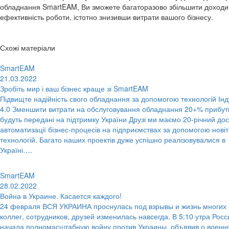
обладнання SmartEAM, Ви зможете багаторазово збільшити доходи 
ефективність роботи, істотно знизивши витрати вашого бізнесу.
Схожі матеріали
SmartEAM
21.03.2022
Зробіть мир і ваш бізнес краще зі SmartEAM
Підвищте надійність свого обладнання за допомогою технологій Інду
4.0 Зменшити витрати на обслуговування обладнання 20+% прибут
будуть передані на підтримку України Друзі ми маємо 20-річний дос
автоматизації бізнес-процесів на підприємствах за допомогою новіт
технологій. Багато наших проектів дуже успішно реалізовувалися в
Україні….
SmartEAM
28.02.2022
Война в Украине. Касается каждого!
24 февраля ВСЯ УКРАИНА проснулась под взрывы и жизнь многих
коллег, сотрудников, друзей изменилась навсегда. В 5:10 утра Росс
начала полномасштабную войну против Украины, объявив о военн