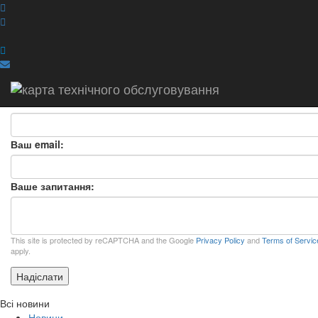
ЗАДАТИ ПИТАННЯ
ЗАДАТИ ПИТАННЯ
×
Ваше ПІБ:
Ваша компанія:
Ваш email:
Ваше запитання:
This site is protected by reCAPTCHA and the Google
Privacy Policy
and
Terms of Servic
apply.
Надіслати
Всі новини
Новини