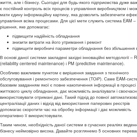
життя, але і бізнесу. Сьогодні для будь-якого підприємства дуже в
є постійний контроль всіх процесів з управління виробництвом і мо
мати єдину інформаційну картину, яка дозволить забезпечити ефе
управління всіма процесами. Для цієї мети служить система EAM – 
рішення, яке допомагає:
підвищити надійність обладнання
знизити витрати на його утримання і ремонт
підвищити виробничі параметри обладнання без збільшення 
В основі даної системи закладені західні інноваційні методології –
(reliability centered maintenance) і PM (predictive maintenance).
Особливо важливим пунктом є вирішення завдання з технічного
обслуговування і ремонтного забезпечення (ТОіР). Саме EAM-сист
базовим завданням якої є повне накопичення інформації в процесі 
життєвого циклу обладнання, дає можливість аналізувати і своєчас
використовувати отримані дані. Такий підхід до повної автоматизов
централізації даних і відхід від використання паперових реєстрів
допомагає скоротити час на обробку інформації і дає можливість
оперативно її використовувати.
Таким чином, необхідність даної системи в сучасних реаліях веден
бізнесу неймовірно висока. Давайте розглянемо 5 основних переваг