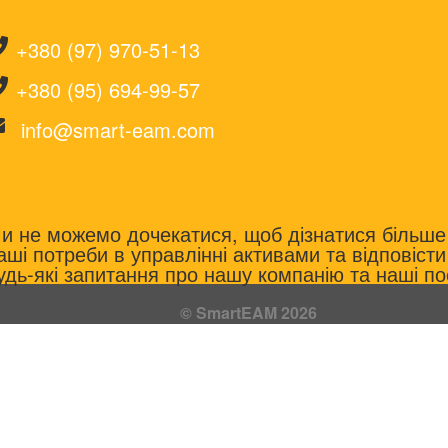
+380 (97) 970-51-13
+380 (95) 694-99-57
info@smart-eam.com
и не можемо дочекатися, щоб дізнатися більше
аші потреби в управлінні активами та відповісти
удь-які запитання про нашу компанію та наші по
© SmartEAM 2026