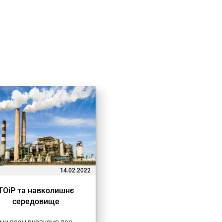
14.02.2022
ТОіР та навколишнє
середовище