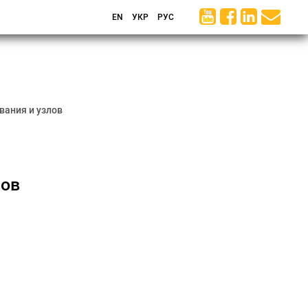
EN
УКР
РУС
вания и узлов
лов