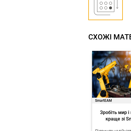
СХОЖІ МАТ
SmartEAM
Зробіть мир і
краще зі 