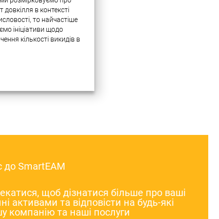
ми розмірковуємо про
т довкілля в контексті
словості, то найчастіше
ємо ініціативи щодо
чення кількості викидів в
феру, переробки
слових відходів і
ливого використання
дних ресурсів. Цим
ням справді приділяється
о уваги на міжнародному
 У різних галузях
бництва…
с до SmartEAM
катися, щоб дізнатися більше про ваші
ні активами та відповісти на будь-які
у компанію та наші послуги