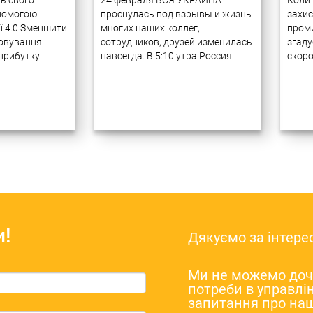
ть свого
24 февраля ВСЯ УКРАИНА
Коли 
помогою
проснулась под взрывы и жизнь
захис
ії 4.0 Зменшити
многих наших коллег,
проми
говування
сотрудников, друзей изменилась
згаду
прибутку
навсегда. В 5:10 утра Россия
скоро
а підтримку
начала полномасштабную войну
атмос
маємо 20-річний
против Украины, объявив о
проми
ії бізнес-
военной операции якобы для
дбай
иємствах за
«демилитаризации и
приро
х технологій.
денацификации Украины». С тех
питан
ктів дуже
пор российские войска…
багат
валися в
рівні.
виро
и!
Дякуємо за інтере
Ми не можемо доче
потреби в управлін
запитання про наш