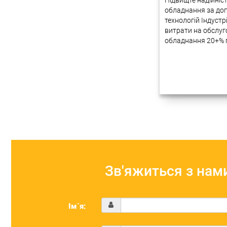
Підвищте надійніс
обладнання за до
технологій Індустр
витрати на обслу
обладнання 20+% 
будуть передані н
України Друзі ми 
досвід автоматизац
процесів на підпр
допомогою новітні
Багато наших прое
успішно реалізову
Україні….
Зв'яжиться з нам
Ім`я: