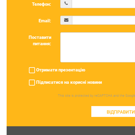
Телефон:
Email:
Поставити
питання:
Отримати презентацію
Підписатися на корисні новини
This site is protected by reCAPTCHA and the Googl
ВІДПРАВИТ