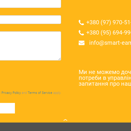
+380 (97) 970-51
+380 (95) 694-99
info@smart-ea
Ми не можемо доче
потреби в управлін
запитання про наш
e
Privacy Policy
and
Terms of Service
apply.
И