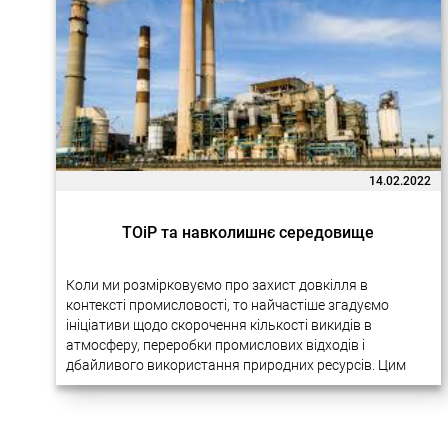
14.02.2022
ТОіР та навколишнє середовище
Коли ми розмірковуємо про захист довкілля в
контексті промисловості, то найчастіше згадуємо
ініціативи щодо скорочення кількості викидів в
атмосферу, переробки промислових відходів і
дбайливого використання природних ресурсів. Цим
питанням справді приділяється багато уваги на
міжнародному рівні. У різних галузях виробництва…