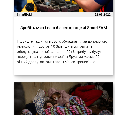
SmartEAM
21.03.2022
Зробіть мир і ваш бізнес краще зі SmartEAM
Підвищте надійність свого обладнання за допомогою
технологій Індустрії 4.0 Зменшити витрати на
обслуговування обладнання 20+% прибутку будуть
передані на підтримку України Друзі ми маємо 20-
річний досвід автоматизації бізнес-процесів на
підприємствах за допомогою новітніх технологій.
Багато наших проектів дуже успішно реалізовувалися
в Україні….