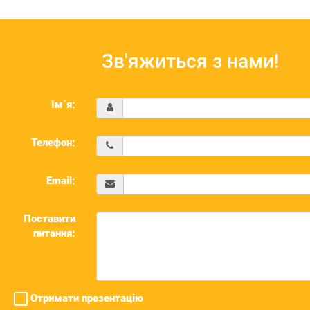
Зв'яжиться з нами!
Ім`я:
Телефон:
Email:
Поставити
питання:
Отримати презентацію