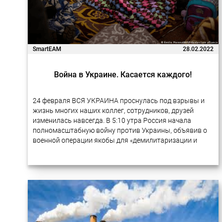
SmartEAM
28.02.2022
Война в Украине. Касается каждого!
24 февраля ВСЯ УКРАИНА проснулась под взрывы и
жизнь многих наших коллег, сотрудников, друзей
изменилась навсегда. В 5:10 утра Россия начала
полномасштабную войну против Украины, объявив о
военной операции якобы для «демилитаризации и
денацификации Украины». С тех пор российские
войска…